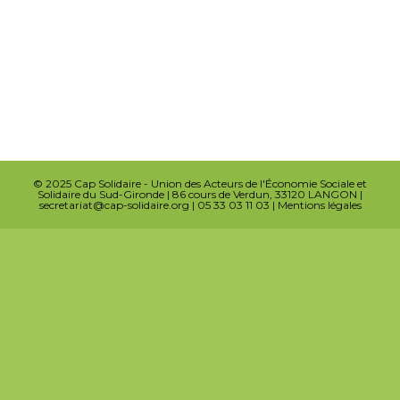
© 2025 Cap Solidaire - Union des Acteurs de l'Économie Sociale et
Solidaire du Sud-Gironde | 86 cours de Verdun, 33120 LANGON |
secretariat@cap-solidaire.org | 05 33 03 11 03 |
Mentions légales