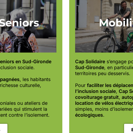
 Seniors
Mobili
seniors en Sud-Gironde
Cap Solidaire
s’engage po
clusion sociale.
Sud-Gironde
, en particul
territoires peu desservis.
ompagnées
, les habitants
ichesse culturelle,
Pour
faciliter les déplac
l’inclusion sociale
,
Cap So
covoiturage gratuit
,
auto
oniales ou ateliers de
location de vélos électri
ariées qui stimulent la
simples, moins d’isoleme
ttent contre l’isolement.
écologiques
.
s