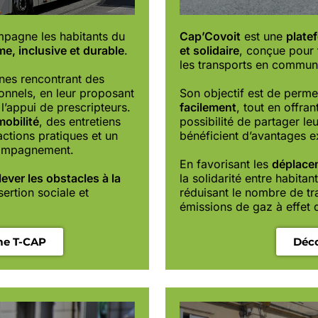
pagne les habitants du
Cap’Covoit
est une
plate
e, inclusive et durable
.
et solidaire
, conçue pour
les transports en commun 
nnes rencontrant des
ionnels, en leur proposant
Son objectif est de perme
l’appui de prescripteurs.
facilement
, tout en offra
obilité
, des entretiens
possibilité de partager le
 actions pratiques et un
bénéficient d’avantages e
ccompagnement.
En favorisant les
déplace
lever les obstacles à la
la solidarité entre habitan
sertion sociale et
réduisant le nombre de tra
émissions de gaz à effet 
me T-CAP
Déco