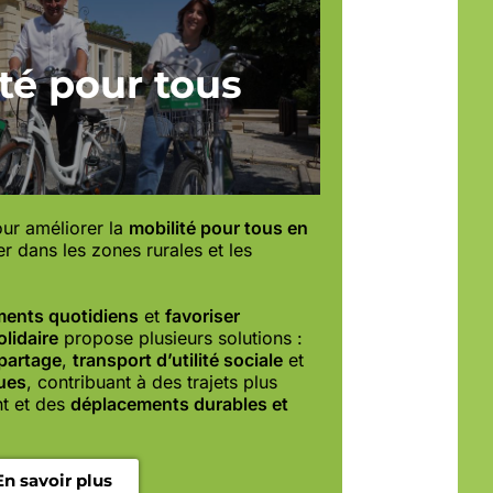
té pour tous
ur améliorer la
mobilité pour tous en
ier dans les zones rurales et les
ements quotidiens
et
favoriser
lidaire
propose plusieurs solutions :
partage
,
transport d’utilité sociale
et
ques
, contribuant à des trajets plus
nt et des
déplacements durables et
En savoir plus