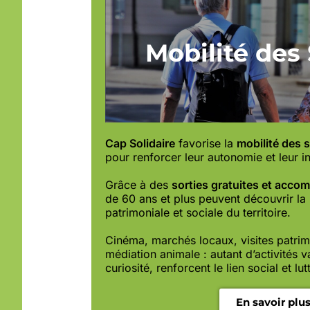
Mobilité des
Cap Solidaire
favorise la
mobilité des 
pour renforcer leur autonomie et leur in
Grâce à des
sorties gratuites et acc
de 60 ans et plus peuvent découvrir la r
patrimoniale et sociale du territoire.
Cinéma, marchés locaux, visites patrim
médiation animale : autant d’activités v
curiosité, renforcent le lien social et lu
En savoir plu