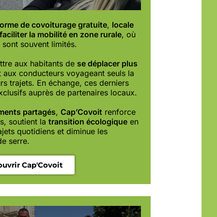
forme de covoiturage gratuite
,
locale
faciliter la mobilité en zone rurale
, où
sont souvent limités.
ttre aux habitants de
se déplacer plus
nt aux conducteurs voyageant seuls la
urs trajets. En échange, ces derniers
xclusifs auprès de partenaires locaux.
ments partagés
,
Cap’Covoit
renforce
ts, soutient la
transition écologique
en
jets quotidiens et diminue les
de serre.
uvrir Cap'Covoit