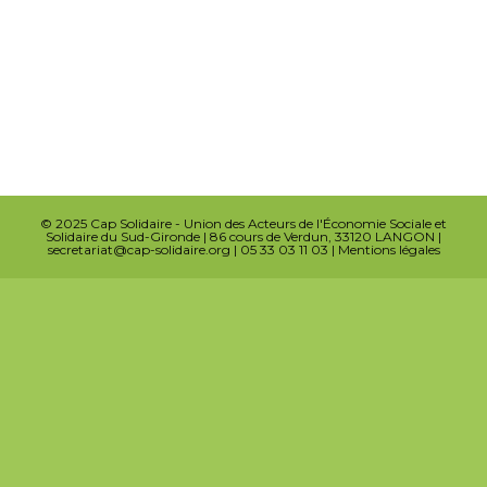
© 2025 Cap Solidaire - Union des Acteurs de l'Économie Sociale et
Solidaire du Sud-Gironde | 86 cours de Verdun, 33120 LANGON |
secretariat@cap-solidaire.org | 05 33 03 11 03 |
Mentions légales