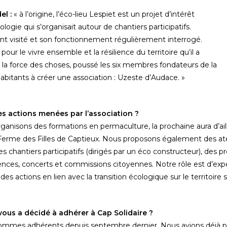
el :
« à l’origine, l’éco-lieu Lespiet est un projet d’intérêt
écologie qui s’organisait autour de chantiers participatifs.
ent visité et son fonctionnement régulièrement interrogé.
ur le vivre ensemble et la résilience du territoire qu’il a
r la force des choses, poussé les six membres fondateurs de la
abitants à créer une association : Uzeste d’Audace. »
es actions menées par l’association ?
rganisons des formations en permaculture, la prochaine aura d’aill
a Ferme des Filles de Captieux. Nous proposons également des ate
es chantiers participatifs (dirigés par un éco constructeur), des pr
ences, concerts et commissions citoyennes. Notre rôle est d’exp
es actions en lien avec la transition écologique sur le territoire 
vous a décidé à adhérer à Cap Solidaire ?
 sommes adhérents depuis septembre dernier. Nous avions déjà pa