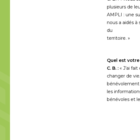
plusieurs de le
AMPLI : une sub
nous a aidés à s
du
territoire. »
Quel est votre
C. B. :
« J’ai fai
changer de vie
bénévolement a
les information
bénévoles et le