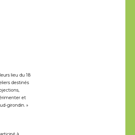
eurs lieu du 18
liers destinés
ojections,
érimenter et
sud-girondin. »
rticipé à