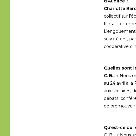
d’Audace ?
Charlotte Bard
collectif sur l’
Il était fortem
L’engouement po
suscité ont, pa
coopérative d’h
Quelles sont l
C. B.
: « Nous o
au 24 avril à l
aux scolaires, d
débats, confér
de promouvoir d
Qu’est-ce qui 
C. B. : « Nous