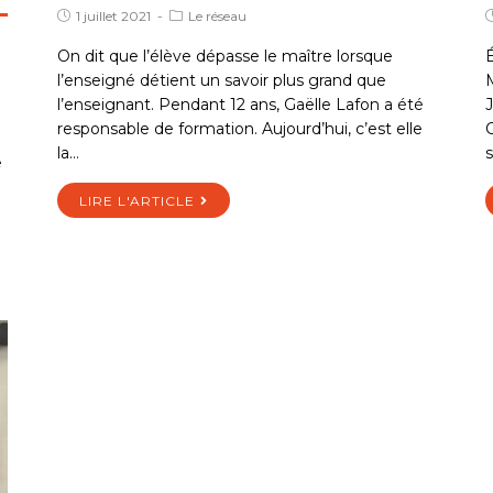
1 juillet 2021
Le réseau
On dit que l’élève dépasse le maître lorsque
É
l’enseigné détient un savoir plus grand que
M
l’enseignant. Pendant 12 ans, Gaëlle Lafon a été
J
responsable de formation. Aujourd’hui, c’est elle
C
la…
s
e
LIRE L'ARTICLE